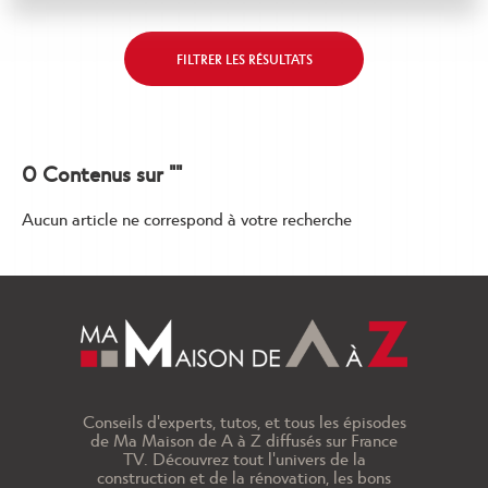
Page
Adapter
FILTRER LES RÉSULTATS
de
les
listing
propositions
à
l'architecture
0 Contenus sur ""
de
ma
Aucun article ne correspond à votre recherche
région
Conseils d'experts, tutos, et tous les épisodes
de Ma Maison de A à Z diffusés sur France
TV. Découvrez tout l'univers de la
construction et de la rénovation, les bons