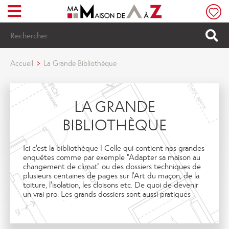
Menu
Rechercher
Accueil
La Grande Bibliothèque
LA GRANDE
BIBLIOTHÈQUE
Ici c'est la bibliothèque ! Celle qui contient nos grandes
enquêtes comme par exemple "Adapter sa maison au
changement de climat" ou des dossiers techniques de
plusieurs centaines de pages sur l'Art du maçon, de la
toiture, l'isolation, les cloisons etc. De quoi de devenir
un vrai pro. Les grands dossiers sont aussi pratiques
avec un guide pour réparer ses travaux ratés, ou la
rénovation d'une maison pour gagner des échelons
verts au Diagnostic de performance énergétiques !