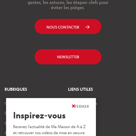
gestes, les astuces, les étapes-clefs pour
éviter les pièges.
NOUS CONTACTER
NEWSLETTER
RUBRIQUES
LIENS UTILES
Ouvrages et travaux
Mentions légales
FERMER
Inspirez-vous
Projets intérieurs
Crédits images
Projets extérieurs
Nos vidéos