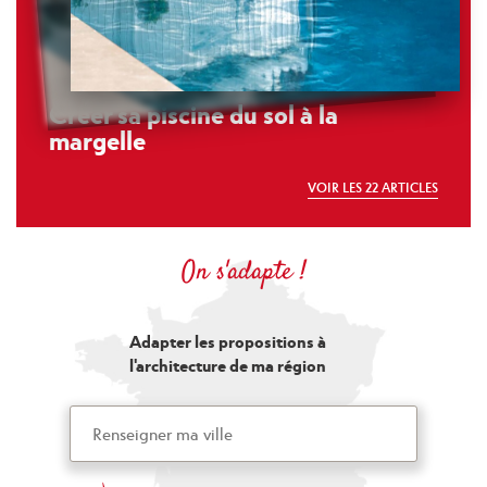
Créer sa piscine du sol à la
margelle
VOIR LES 22 ARTICLES
On s'adapte !
Adapter les propositions à
l'architecture de ma région
Code
postal
ou