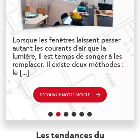
Les planchers en bois font le ch
du bâti ancien mais peuvent auss
 passer
devenir un problème, lorsqu'ils se
la
courbent sous le poids des ans. L
r à les
[...]
hodes :
DÉCOUVRIR NOTRE ARTICLE
Les tendances du