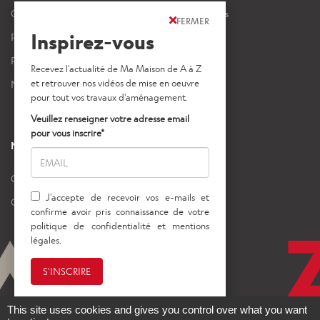
Ouvrages et travaux
Mentions légales
FERMER
Inspirez-vous
Projets intérieurs
Crédits images
Projets extérieurs
Nos vidéos
NOS AUTRES SITES
Gedimat
Gedibois
This site uses cookies and gives you control over what you want
Copyright © 2023 Ma maison de A à Z - Tous droits réservés