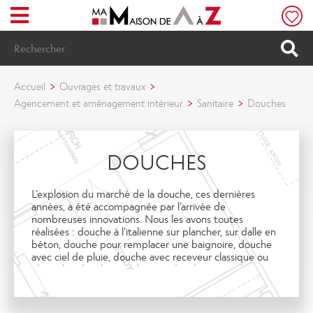
Menu
Rechercher
Accueil
Ouvrages et travaux
Agencement et aménagement intérieur
Sanitaire
Douches
DOUCHES
L’explosion du marché de la douche, ces dernières
années, a été accompagnée par l’arrivée de
nombreuses innovations. Nous les avons toutes
réalisées : douche à l’italienne sur plancher, sur dalle en
béton, douche pour remplacer une baignoire, douche
avec ciel de pluie, douche avec receveur classique ou
ultra-plat, douche à multi-jets, douche avec cabine
PMR (Personne à Mobilité Réduite). On s’est mouillés !