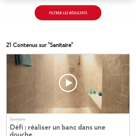
Page
Adapter
FILTRER LES RÉSULTATS
de
les
listing
propositions
à
l'architecture
21 Contenus sur "Sanitaire"
de
ma
région
Sanitaire
Défi : réaliser un banc dans une
douche