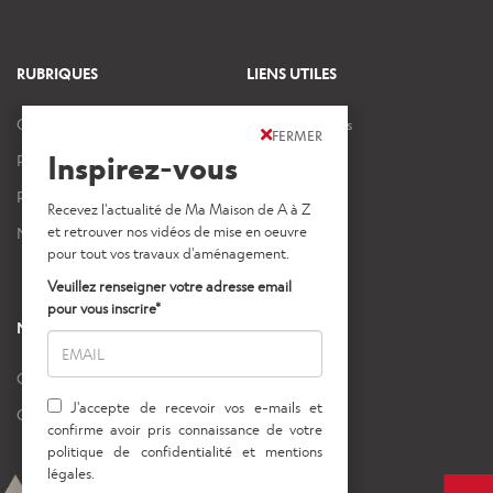
RUBRIQUES
LIENS UTILES
Ouvrages et travaux
Mentions légales
FERMER
Inspirez-vous
Projets intérieurs
Crédits images
Projets extérieurs
Nos vidéos
NOS AUTRES SITES
Gedimat
Gedibois