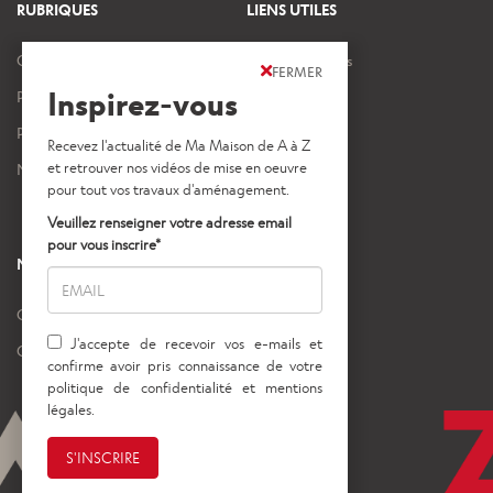
RUBRIQUES
LIENS UTILES
Ouvrages et travaux
Mentions légales
FERMER
Inspirez-vous
Projets intérieurs
Crédits images
Projets extérieurs
Nos vidéos
NOS AUTRES SITES
Gedimat
Gedibois