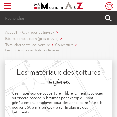
Menu
Rechercher
Accueil
Ouvrages et travaux
Bâti et construction (gros œuvre)
Toits, charpente, couverture
Couverture
Les matériaux des toitures légères
Les matériaux des toitures
légères
Ces matériaux de couverture - fibre-ciment, bac acier
ou encore bardeaux bitumés par exemple - sont
généralement employés pour des annexes, même s’ils
peuvent être mis en œuvre sur la plupart des
bâtiments.