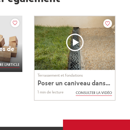
es de
IRE L'ARTICLE
Terrassement et fondations
Poser un caniveau dans
son jardin (Vidéo)
1 min de lecture
CONSULTER LA VIDÉO