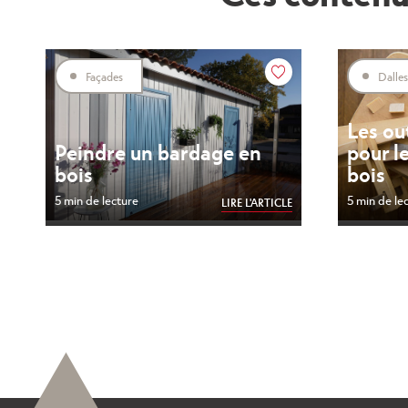
Façades
Dalles
Les ou
Peindre un bardage en
pour l
bois
bois
5 min de lecture
5 min de le
LIRE L'ARTICLE