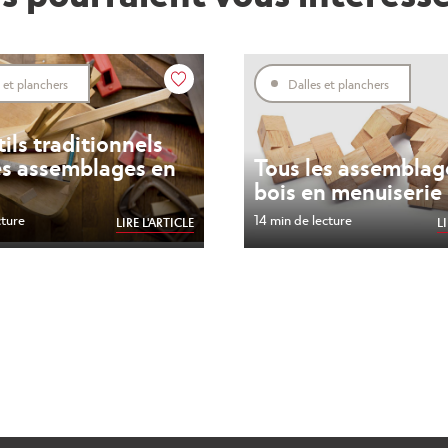
 et planchers
Dalles et planchers
tils traditionnels
Tous les assemblag
es assemblages en
bois en menuiserie
14 min de lecture
cture
L
LIRE L'ARTICLE