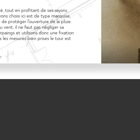
té, tout en profitant de ses rayons
avons choisi ici est de type marquise,
de protéger l'ouverture de la pluie.
 vent, il ne faut pas négliger sa
parpaings et utilisons donc une fixation
les mesures bien prises le tour est
e
ON, BALCONNET, ÉCLAIRAGE…)