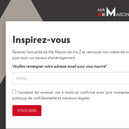
Conseils d'expert
les épisodes de
Inspirez-vous
à Z diffusés sur
Découvrez tout l
construction et 
les bons gestes, 
étapes-clefs pou
pièges.
NOUS CON
NEWS