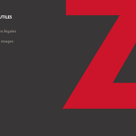
UTILES
s légales
s images