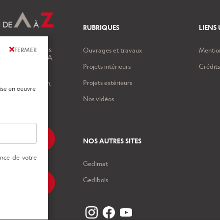
RUBRIQUES
LIENS 
s, tutos, et tous
Ouvrages et travaux
Mention
FERMER
 Ma Maison de A
 France TV.
Projets intérieurs
Crédit
'univers de la
de la rénovation,
Projets extérieurs
les astuces, les
r éviter les
Nos vidéos
TACTER
NOS AUTRES SITES
Gedimat
Gedibois
LETTER