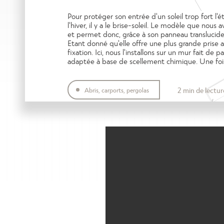
Pour protéger son entrée d'un soleil trop fort l'é
l'hiver, il y a le brise-soleil. Le modèle que nous 
et permet donc, grâce à son panneau translucide 
Etant donné qu'elle offre une plus grande prise au
fixation. Ici, nous l'installons sur un mur fait de 
adaptée à base de scellement chimique. Une fois 
joué.
2 min de lectur
Abris, carports, pergolas
DÉCORER SA FAÇADE (STORES, MARQUISE, BALC